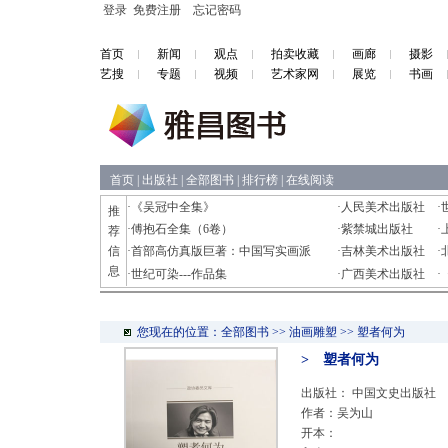
登录
免费注册
忘记密码
首页
新闻
观点
拍卖收藏
画廊
摄影
艺搜
专题
视频
艺术家网
展览
书画
首页
|
出版社
|
全部图书
|
排行榜
|
在线阅读
·
《吴冠中全集》
·
人民美术出版社
·
推
·
傅抱石全集（6卷）
·
紫禁城出版社
·
荐
信
·
首部高仿真版巨著：中国写实画派
·
吉林美术出版社
·
息
·
世纪可染---作品集
·
广西美术出版社
·
您现在的位置：全部图书 >> 油画雕塑 >> 塑者何为
> 塑者何为
出版社：
中国文史出版社
作者：吴为山
开本：