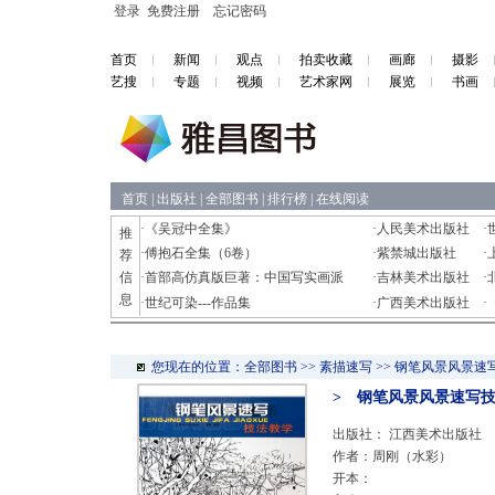
登录
免费注册
忘记密码
首页
新闻
观点
拍卖收藏
画廊
摄影
艺搜
专题
视频
艺术家网
展览
书画
首页
|
出版社
|
全部图书
|
排行榜
|
在线阅读
·
《吴冠中全集》
·
人民美术出版社
·
推
·
傅抱石全集（6卷）
·
紫禁城出版社
·
荐
信
·
首部高仿真版巨著：中国写实画派
·
吉林美术出版社
·
息
·
世纪可染---作品集
·
广西美术出版社
·
您现在的位置：全部图书 >> 素描速写 >> 钢笔风景风景
> 钢笔风景风景速写
出版社：
江西美术出版社
作者：周刚（水彩）
开本：