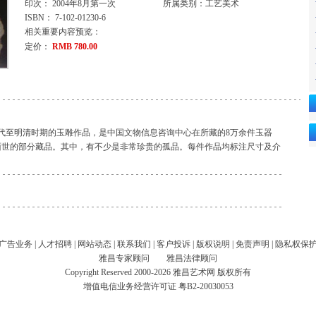
印次： 2004年8月第一次
所属类别：工艺美术
ISBN： 7-102-01230-6
相关重要内容预览：
定价：
RMB 780.00
代至明清时期的玉雕作品，是中国文物信息咨询中心在所藏的8万余件玉器
面世的部分藏品。其中，有不少是非常珍贵的孤品。每件作品均标注尺寸及介
广告业务
|
人才招聘
|
网站动态
|
联系我们
|
客户投诉
|
版权说明
|
免责声明
|
隐私权保
雅昌专家顾问
雅昌法律顾问
Copyright Reserved 2000-2026 雅昌艺术网 版权所有
增值电信业务经营许可证
粤B2-20030053