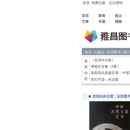
登录
免费注册
忘记密码
首页
新闻
观点
艺搜
专题
视频
首页
|
出版社
|
全部图书
|
排行
·
《吴冠中全集》
推
·
傅抱石全集（6卷）
荐
信
·
首部高仿真版巨著：中国
息
·
世纪可染---作品集
您现在的位置：全部图书 