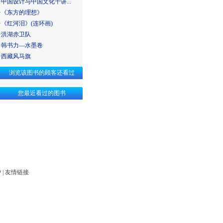
·
中国设计与中国文化十讲...
·
《东方的理想》
·
《红河泪》(连环画)
·
洪湖赤卫队
·
韩书力—水墨卷
·
西藏风马旗
浏览该图书的顾客还看过
您最近看过的图书
护
|
友情链接