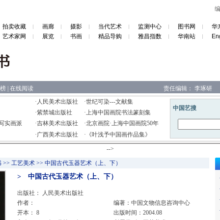
拍卖收藏
画廊
摄影
当代艺术
监测中心
图书网
华
艺术家网
展览
书画
精品导购
雅昌指数
华南站
En
榜
|
在线阅读
责任编辑：
李琢研
·
人民美术出版社
·
世纪可染---文献集
·
紫禁城出版社
·
上海中国画院书法篆刻集
写实画派
·
吉林美术出版社
·
北京画院·上海中国画院50年
·
广西美术出版社
·
《叶浅予中国画作品集》
-->
>> 工艺美术 >> 中国古代玉器艺术（上、下）
> 中国古代玉器艺术（上、下）
出版社：
人民美术出版社
作者：
编著：中国文物信息咨询中心
开本： 8
出版时间：2004.08