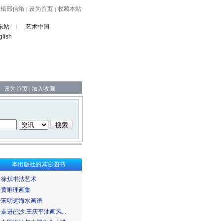
编辑部信箱
设为首页
收藏本站
|
|
东站
艺术中国
glish
设为首页
|
加入收藏
本出版社的其它图书
·
徐炽书法艺术
·
黄唯理画集
·
宋明远海水画谱
·
走进岜沙:王庆平油画风...