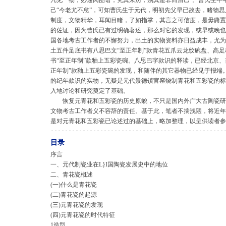
凡见一物，必通阅图谱，究其来历，别其是非而后己”。曹氏生卒年
己“今老尤不怠”，可知曹氏生于元代，明初先父早已故去，睹物
制度，文物精华，耳闻目睹，了如指掌，其言之可信度，是毋庸置
的佐证，因为曹氏已有过明确著述，那么对它的发现，或早或晚也
国各地考古工作者的不懈努力，出土的实物资料亦日益成丰，尤为引
土五件足底书有八思巴文“至正年制”款青花五爪云龙纹碗盘、高足
书“至正年制”款釉上五彩瓷碗。八思巴字款识的释读，已经北京、
正年制”款釉上五彩瓷碗的发现，和随伴的其它器物已经见于报端
的纪年款识的实物，无疑是元代景德镇官窑烧制青花和五彩瓷的标
入地讨论和研究奠定了基础。
恢复元青花和五彩瓷的历史原貌，不只是国内外广大古陶瓷研
文物考古工作者义不容辞的责任。基于此，笔者不揣浅陋，将近年
是对元青花和五彩瓷已论述过的基础上，略加整理，以呈供读者参
目录
序言
一、元代制瓷业在L}I国陶瓷发展史中的地位
二、青花瓷概述
(一)什么是青花瓷
(二)青花瓷的起源
(三)元青花瓷的发现
(四)元青花瓷的时代特征
1造型