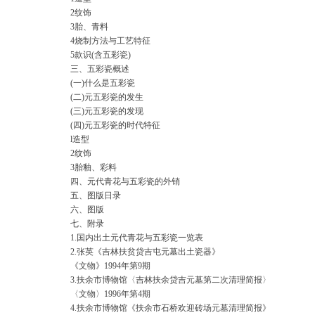
2纹饰
3胎、青料
4烧制方法与工艺特征
5款识(含五彩瓷)
三、五彩瓷概述
(一)什么是五彩瓷
(二)元五彩瓷的发生
(三)元五彩瓷的发现
(四)元五彩瓷的时代特征
l造型
2纹饰
3胎釉、彩料
四、元代青花与五彩瓷的外销
五、图版日录
六、图版
七、附录
1.国内出土元代青花与五彩瓷一览表
2.张英《吉林扶贫贷吉屯元墓出土瓷器》
《文物》1994年第9期
3.扶余市博物馆〈吉林扶余贷吉元墓第二次清理简报〉
〈文物〉1996年第4期
4.扶余市博物馆《扶余市石桥欢迎砖场元墓清理简报》