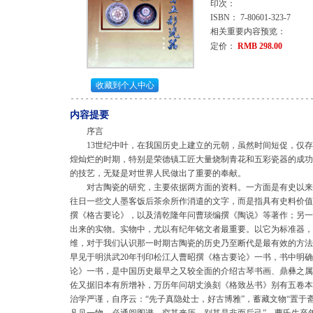
印次：
ISBN： 7-80601-323-7
相关重要内容预览：
定价：
RMB 298.00
收藏到个人中心
内容提要
序言
13世纪中叶，在我国历史上建立的元朝，虽然时间短促，仅存2
煌灿烂的时期，特别是荣德镇工匠大量烧制青花和五彩瓷器的成功
的技艺，无疑是对世界人民做出了重要的奉献。
对古陶瓷的研究，主要依据两方面的资料。一方面是有史以来
往日一些文人墨客饭后茶余所作消遣的文字，而是指具有史料价值
撰《格古要论》，以及清乾隆年问曹琰编撰《陶说》等著作；另一
出来的实物。实物中，尤以有纪年铭文者最重要。以它为标准器，
维，对于我们认识那一时期古陶瓷的历史乃至断代是最有效的方法
早见于明洪武20年刊印松江人曹昭撰《格古要论》一书，书中明确
论》一书，是中国历史最早之又较全面的介绍古琴书画、鼎彝之属
佐又据旧本有所增补，万历年问胡丈涣刻《格致丛书》别有五卷本
治学严谨，自序云：“先子真隐处士，好古博雅”，蓄藏文物“置于