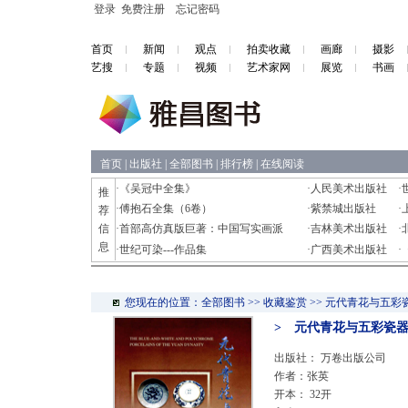
登录
免费注册
忘记密码
首页
新闻
观点
拍卖收藏
画廊
摄影
艺搜
专题
视频
艺术家网
展览
书画
首页
|
出版社
|
全部图书
|
排行榜
|
在线阅读
·
《吴冠中全集》
·
人民美术出版社
·
推
·
傅抱石全集（6卷）
·
紫禁城出版社
·
荐
信
·
首部高仿真版巨著：中国写实画派
·
吉林美术出版社
·
息
·
世纪可染---作品集
·
广西美术出版社
·
您现在的位置：全部图书 >> 收藏鉴赏 >> 元代青花与五彩
> 元代青花与五彩瓷
出版社：
万卷出版公司
作者：张英
开本： 32开