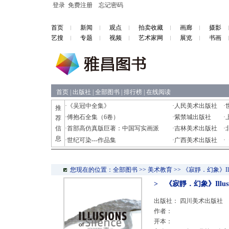
登录
免费注册
忘记密码
首页
新闻
观点
拍卖收藏
画廊
摄影
艺搜
专题
视频
艺术家网
展览
书画
首页
|
出版社
|
全部图书
|
排行榜
|
在线阅读
·
《吴冠中全集》
·
人民美术出版社
·
推
·
傅抱石全集（6卷）
·
紫禁城出版社
·
荐
信
·
首部高仿真版巨著：中国写实画派
·
吉林美术出版社
·
息
·
世纪可染---作品集
·
广西美术出版社
·
您现在的位置：全部图书 >> 美术教育 >> 《寂靜．幻象》Illusions
> 《寂靜．幻象》Illusions
出版社：
四川美术出版社
作者：
开本：