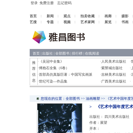
登录
免费注册
忘记密码
首页
新闻
观点
拍卖收藏
画廊
摄影
艺搜
专题
视频
艺术家网
展览
书画
首页
|
出版社
|
全部图书
|
排行榜
|
在线阅读
·
《吴冠中全集》
·
人民美术出版社
·
推
·
傅抱石全集（6卷）
·
紫禁城出版社
·
荐
信
·
首部高仿真版巨著：中国写实画派
·
吉林美术出版社
·
息
·
世纪可染---作品集
·
广西美术出版社
·
您现在的位置：全部图书 >> 油画雕塑 >> 《艺术中国年度
> 《艺术中国年度艺术
出版社：
四川美术出版社
作者：展望
开本：