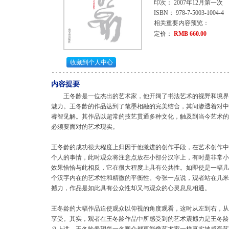
印次： 2007年12月第一次
ISBN： 978-7-5003-1004-4
相关重要内容预览：
定价：
RMB 660.00
收藏到个人中心
内容提要
王冬龄是一位杰出的艺术家，他开阔了书法艺术的视野和境界
魅力。王冬龄的作品达到了笔墨相融的完美结合，其间渗透着对中
睿智见解。其作品以超常的技艺贯通多种文化，触及到当今艺术的
必须要面对的艺术现实。
王冬龄的成功很大程度上归因于他激进的创作手段，在艺术创作中
个人的事情，此时观众将注意点放在小部分汉字上，有时是非常小
效果恰恰与此相反，它在很大程度上具有公共性。如即使是一幅几
个汉字内在的艺术性和精微的平衡性。夸张一点说，观者站在几米
撼力，作品是如此具有公众性却又与观众的心灵息息相通。
王冬龄的大幅作品迫使观众以仰视的角度观看，这时从左到右，从
享受。其实，观者在王冬龄作品中所感受到的艺术震撼力是王冬龄