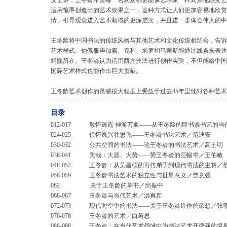
义上讲，王冬龄希望每一名观众都更能像艺术家一样真实地感受艺
运用笔墨创造出的艺术效果之一，这种方式让人们更加容易地欣赏
情，引导观众进入艺术领域的更深层次，并且进一步体会伟大的中
王冬龄将中国书法的传统风格与其他艺术和文化传统相结合，告诉
艺术样式。他佩服毕加索、克利、米罗和马蒂斯能通过线条来表达
精髓所在。王冬龄认为运用西方技法进行创作实验，不但能给中国
国际艺术样式也能作出巨大贡献。
王冬龄艺术创作的灵感很大程度上受益于过去45年里他对各种艺术种类
目录
012-017 散怀逍遥 神游万象——从王冬龄的巨书谈书艺的当
024-025 俱怀逸兴壮思飞——王冬龄书法艺术／范迪安
030-032 公共空间的书法——论王冬龄的书法艺术／高士明
038-041 美哉：大器、大势——赞王冬龄的巨幅书／王伯敏
048-052 王冬龄：从吴昌硕的再传弟子到现代书法的主将／
058-059 王冬龄书法艺术的独立性与世界意义／曹意强
062 关于王冬龄的草书／邱振中
066-067 王冬龄与当代艺术／洪再新
072-073 现代时空中的书法——关于王冬龄近作的杂想／张
076-078 王冬龄的艺术／白若思
086-088 王冬龄：在当代艺术领域中为书法艺术开辟新的境