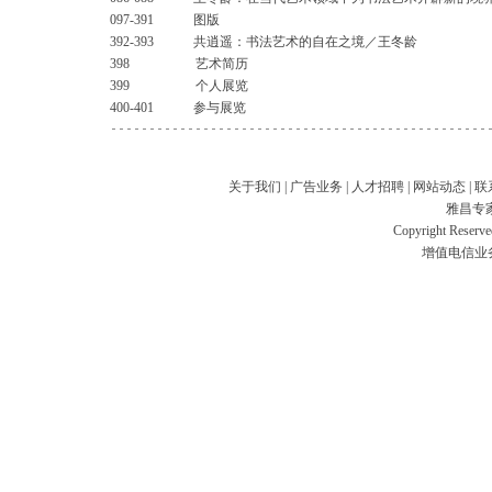
097-391 图版
392-393 共逍遥：书法艺术的自在之境／王冬龄
398 艺术简历
399 个人展览
400-401 参与展览
关于我们
|
广告业务
|
人才招聘
|
网站动态
|
联
雅昌专
Copyright Res
增值电信业