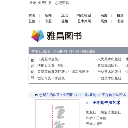
登录
免费注册
忘记密码
首页
新闻
观点
拍卖收藏
画廊
摄影
艺搜
专题
视频
艺术家网
展览
书画
首页
|
出版社
|
全部图书
|
排行榜
|
在线阅读
·
《吴冠中全集》
·
人民美术出版社
·
推
·
傅抱石全集（6卷）
·
紫禁城出版社
·
荐
信
·
首部高仿真版巨著：中国写实画派
·
吉林美术出版社
·
息
·
世纪可染---作品集
·
广西美术出版社
·
您现在的位置：全部图书 >> 书法篆刻 >> 王冬龄书法艺术
> 王冬龄书法艺术
出版社：
荣宝斋出版社
作者：王冬龄
开本： 8开