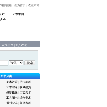
编辑部信箱
设为首页
收藏本站
|
|
东站
艺术中国
glish
设为首页
|
加入收藏
图书分类
美术教育
|
书法篆刻
艺术理论
|
收藏鉴赏
摄影摄像
|
工艺美术
工具图书
|
综合美术
报刊杂志
|
版画木刻