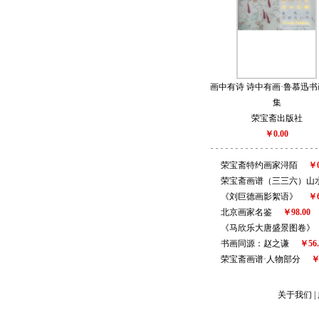
画中有诗 诗中有画·鲁慕迅
集
荣宝斋出版社
￥0.00
荣宝斋特约画家浔陌
￥0
荣宝斋画谱（三三六）山
《刘巨德画影絮语》
￥6
北京画家名鉴
￥98.00
《马欣乐大唐盛景图卷》
书画同源：赵之谦
￥56.
荣宝斋画谱·人物部分
￥
关于我们
|