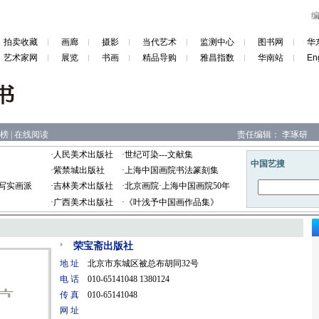
拍卖收藏
画廊
摄影
当代艺术
监测中心
图书网
华
艺术家网
展览
书画
精品导购
雅昌指数
华南站
En
榜
|
在线阅读
责任编辑：
李琢研
·
人民美术出版社
·
世纪可染---文献集
·
紫禁城出版社
·
上海中国画院书法篆刻集
写实画派
·
吉林美术出版社
·
北京画院·上海中国画院50年
·
广西美术出版社
·
《叶浅予中国画作品集》
荣宝斋出版社
地 址
北京市东城区被总布胡同32号
电 话
010-65141048 1380124
传 真
010-65141048
网 址