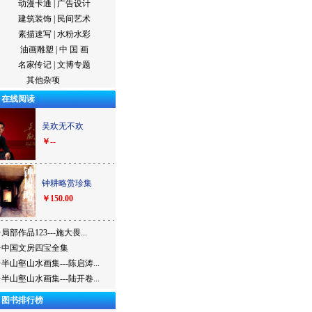
动漫卡通
|
广告设计
建筑装饰
|
民间艺术
素描速写
|
水粉水彩
油画雕塑
|
中 国 画
名家传记
|
文博专题
其他杂项
在线阅读
吴欢无不欢
￥--
钟耕略赏珍集
￥150.00
·
局部作品123---施大畏...
·
中国文房四宝全集
·
半山壑山水画集---陈启涛...
·
半山壑山水画集---陆开卷...
图书排行榜