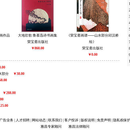
书画作品
大地壮歌:鲁慕迅诗书画集
《荣宝斋画谱⸺山水部分邱汉桥
荣宝斋出版社
绘》
￥860.00
荣宝斋出版社
￥0.00
.00
水部分
￥38.00
8.00
￥288.00
00
25.00
广告业务
|
人才招聘
|
网站动态
|
联系我们
|
客户投诉
|
版权说明
|
免责声明
|
隐私权保
雅昌专家顾问
雅昌法律顾问