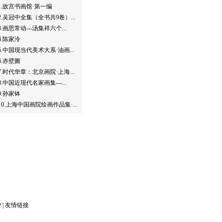
1.
故宫书画馆·第一编
2.
吴冠中全集（全书共9卷）...
3.
画思常动---汤集祥六个...
4.
陈家泠
5.
中国现当代美术大系·油画...
6.
赤壁圖
7.
时代华章：北京画院·上海...
8.
中国近现代名家画集---...
9.
孙家钵
10.
上海中国画院绘画作品集·...
护
|
友情链接