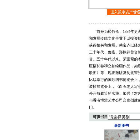
前身为松竹斋，1884年更名
和发展传统文化事业予以投资
获得振兴和发展。荣宝齐以经
三十年代，鲁迅、郑振铎曾合
誉。五十年代以来。荣宝斋的
巨幅长卷和立轴绘画作品，如
歌图》等，现正雕版复制北宋张
比锡举行的国际图书博览会上，
装帧展览会上，《白石老人写
外开放政策的实施，加强了对外
与香港博雅艺术公司合资创建
门。
可供书目
最新图书