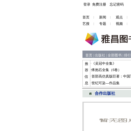
登录
免费注册
忘记密码
首页
新闻
观点
艺搜
专题
视频
首页
|
出版社
|
全部图书
|
排行
·
《吴冠中全集》
推
·
傅抱石全集（6卷）
荐
·
首部高仿真版巨著：中国
信
息
·
世纪可染---作品集
合作出版社