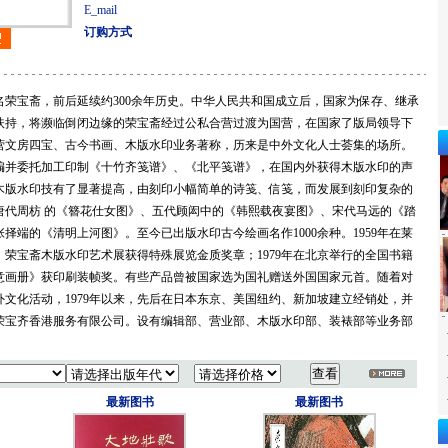
E_mail
订购方式
荣宝斋，前后延续约300余年历史。中华人民共和国成立后，国家为保存、继承
扶持，将濒临倒闭边缘的荣宝斋经过公私合营过渡为国营，在国家了版局领导下
营文房四宝、古今书画、木版水印业务著称，历来是中外文化人士荟集的场所。
编并委托加工印制《十竹齐笺谱》、《北平笺谱》，在国内外获得木版水印的声
木版水印技有了显著提高，由刻印小幅简单的诗笺、信笺，而发展到刻印复杂的
唐代周枋 的《簪花仕女图》、五代顾闳中的《韩熙载夜宴图》、宋代马远的《踏
择端的《清明上河图》。至今已出版水印古今绘画名作1000余种。1959年在莱
荣宝斋木版水印艺术展获得特殊展览金质奖章；1979年在北京举行的全国书籍
意画册》获印刷装帧奖。有些产品曾被国家选为国礼赠送外国国家元首。随着对
文化活动，1979年以来，先后在日本东京、美国纽约、新加坡建立经销处，并
荣宝齐香港服务有限公司。设有编辑部、营业部、木版水印部、装裱部等业务部
最新图书
最新图书