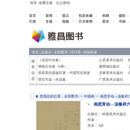
登录
免费注册
忘记密码
首页
新闻
观点
拍卖收藏
画廊
摄影
艺搜
专题
视频
艺术家网
展览
书画
首页
|
出版社
|
全部图书
|
排行榜
|
在线阅读
·
《吴冠中全集》
·
人民美术出版社
·
推
·
傅抱石全集（6卷）
·
紫禁城出版社
·
荐
信
·
首部高仿真版巨著：中国写实画派
·
吉林美术出版社
·
息
·
世纪可染---作品集
·
广西美术出版社
·
您现在的位置：全部图书 >> 中国画 >> 画思常动---汤集
> 画思常动---汤集
出版社：
岭南美术出版社
作者：
开本： 8开