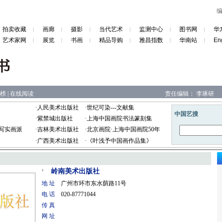
拍卖收藏
画廊
摄影
当代艺术
监测中心
图书网
华
艺术家网
展览
书画
精品导购
雅昌指数
华南站
En
榜
|
在线阅读
责任编辑：
李琢研
·
人民美术出版社
·
世纪可染---文献集
·
紫禁城出版社
·
上海中国画院书法篆刻集
写实画派
·
吉林美术出版社
·
北京画院·上海中国画院50年
·
广西美术出版社
·
《叶浅予中国画作品集》
岭南美术出版社
地 址
广州市环市东水荫路11号
电 话
020-87771044
传 真
网 址