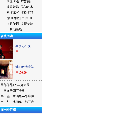
动漫卡通
|
广告设计
建筑装饰
|
民间艺术
素描速写
|
水粉水彩
油画雕塑
|
中 国 画
名家传记
|
文博专题
其他杂项
在线阅读
吴欢无不欢
￥--
钟耕略赏珍集
￥150.00
·
局部作品123---施大畏...
·
中国文房四宝全集
·
半山壑山水画集---陈启涛...
·
半山壑山水画集---陆开卷...
图书排行榜