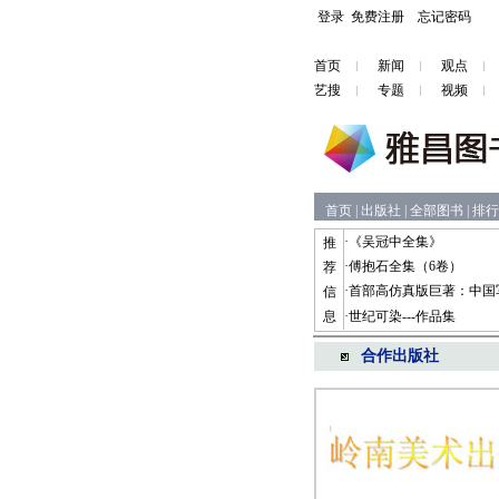
登录
免费注册
忘记密码
首页
新闻
观点
艺搜
专题
视频
首页
|
出版社
|
全部图书
|
排行
·
《吴冠中全集》
推
·
傅抱石全集（6卷）
荐
·
首部高仿真版巨著：中国
信
息
·
世纪可染---作品集
合作出版社