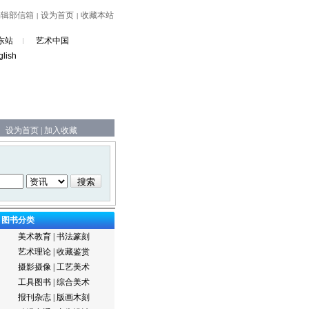
编辑部信箱
设为首页
收藏本站
|
|
东站
艺术中国
glish
设为首页
|
加入收藏
图书分类
美术教育
|
书法篆刻
艺术理论
|
收藏鉴赏
摄影摄像
|
工艺美术
工具图书
|
综合美术
报刊杂志
|
版画木刻