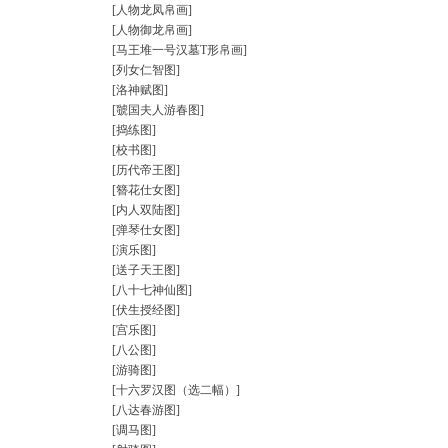
[人物龙凤帛画]
[人物御龙帛画]
[马王堆一号汉墓T形帛画]
[列女仁智图]
[洛神赋图]
[虢国夫人游春图]
[捣练图]
[校书图]
[历代帝王图]
[簪花仕女图]
[内人双陆图]
[弹琴仕女图]
[演乐图]
[送子天王图]
[八十七神仙图]
[伏生授经图]
[宫乐图]
[八公图]
[游骑图]
[十六罗汉图（选二幅）]
[八达春游图]
[调马图]