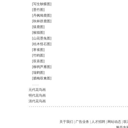
[写生蛱蝶图]
[墨竹图]
[丹枫呦鹿图]
[秋林群鹿图]
[猿鹿图]
[猴猫图]
[山花墨兔图]
[枯木怪石图]
[寒雀图]
[竹鸥图]
[双喜图]
[柳鸦芦雁图]
[瑞鹤图]
[腊梅双禽图]
……
元代花鸟画
明代花鸟画
清代花鸟画
关于我们
|
广告业务
|
人才招聘
|
网站动态
|
联
雅昌专