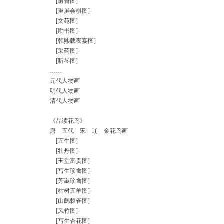
[射骑图]
[重屏会棋图]
[文苑图]
[勘书图]
[韩熙载夜宴图]
[采药图]
[听琴图]
……
元代人物画
明代人物画
清代人物画
《品读花鸟》
唐 五代 宋 辽 金花鸟画
[五牛图]
[牡丹图]
[玉堂富贵图]
[写生珍禽图]
[芳溆珍禽图]
[枯树五羊图]
[山鹧棘雀图]
[风竹图]
[写生杏花图]