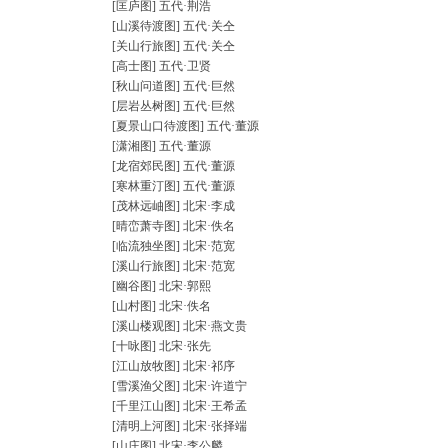
[匡庐图] 五代·荆浩
[山溪待渡图] 五代·关仝
[关山行旅图] 五代·关仝
[高士图] 五代·卫贤
[秋山问道图] 五代·巨然
[层岩丛树图] 五代·巨然
[夏景山口待渡图] 五代·董源
[潇湘图] 五代·董源
[龙宿郊民图] 五代·董源
[寒林重汀图] 五代·董源
[茂林远岫图] 北宋·李成
[晴峦萧寺图] 北宋·佚名
[临流独坐图] 北宋·范宽
[溪山行旅图] 北宋·范宽
[幽谷图] 北宋·郭熙
[山村图] 北宋·佚名
[溪山楼观图] 北宋·燕文贵
[十咏图] 北宋·张先
[江山放牧图] 北宋·祁序
[雪溪渔父图] 北宋·许道宁
[千里江山图] 北宋·王希孟
[清明上河图] 北宋·张择端
[山庄图] 北宋·李公麟