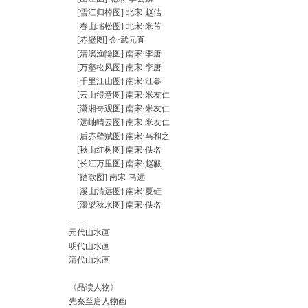
[雪江归棹图] 北宋·赵佶
[春山瑞松图] 北宋·米芾
[赤壁图] 金·武元直
[清溪渔隐图] 南宋·李唐
[万壑松风图] 南宋·李唐
[千里江山图] 南宋·江参
[云山得意图] 南宋·米友仁
[潇湘奇观图] 南宋·米友仁
[远岫晴云图] 南宋·米友仁
[后赤壁赋图] 南宋·马和之
[秋山红树图] 南宋·佚名
[长江万里图] 南宋·赵黻
[踏歌图] 南宋·马远
[溪山清远图] 南宋·夏硅
[濠梁秋水图] 南宋·佚名
……
元代山水画
明代山水画
清代山水画
《品读人物》
先秦至唐人物画