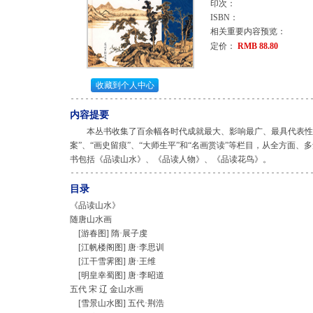
印次：
ISBN：
相关重要内容预览：
定价：
RMB 88.80
收藏到个人中心
内容提要
本丛书收集了百余幅各时代成就最大、影响最广、最具代表性的
案”、“画史留痕”、“大师生平”和“名画赏读”等栏目，从全方面
书包括《品读山水》、《品读人物》、《品读花鸟》。
目录
《品读山水》
随唐山水画
[游春图] 隋·展子虔
[江帆楼阁图] 唐·李思训
[江干雪霁图] 唐·王维
[明皇幸蜀图] 唐·李昭道
五代 宋 辽 金山水画
[雪景山水图] 五代·荆浩