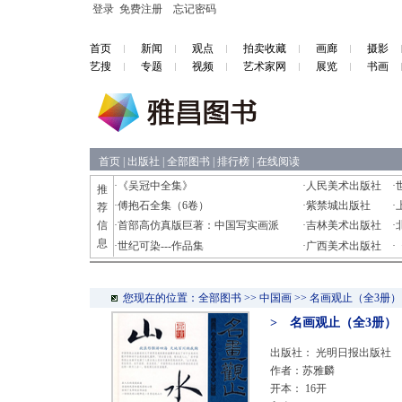
登录
免费注册
忘记密码
首页
新闻
观点
拍卖收藏
画廊
摄影
艺搜
专题
视频
艺术家网
展览
书画
首页
|
出版社
|
全部图书
|
排行榜
|
在线阅读
·
《吴冠中全集》
·
人民美术出版社
·
推
·
傅抱石全集（6卷）
·
紫禁城出版社
·
荐
信
·
首部高仿真版巨著：中国写实画派
·
吉林美术出版社
·
息
·
世纪可染---作品集
·
广西美术出版社
·
您现在的位置：全部图书 >> 中国画 >> 名画观止（全3册）
> 名画观止（全3册）
出版社：
光明日报出版社
作者：苏雅麟
开本： 16开