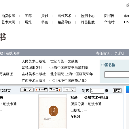
拍卖收藏
画廊
摄影
当代艺术
监测中心
图书网
华
艺术家网
展览
书画
精品导购
雅昌指数
华南站
En
榜
|
在线阅读
责任编辑：
李琢研
·
人民美术出版社
·
世纪可染---文献集
·
紫禁城出版社
·
上海中国画院书法篆刻集
写实画派
·
吉林美术出版社
·
北京画院·上海中国画院50年
·
广西美术出版社
·
《叶浅予中国画作品集》
共263页
到第
页
来
写爱——金城艺术作品展
：
动漫卡通
所属分类：
动漫卡通
--
出版社：
--
￥0.00