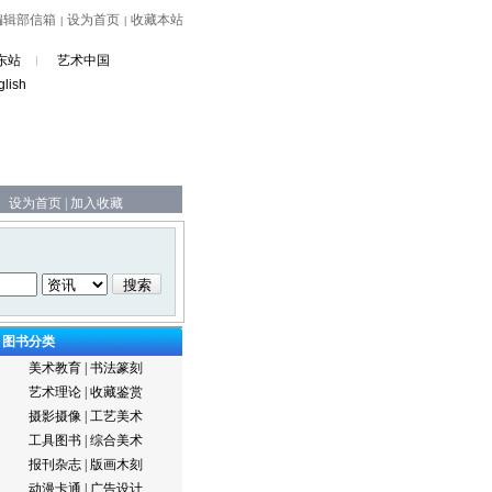
编辑部信箱
设为首页
收藏本站
|
|
东站
艺术中国
glish
设为首页
|
加入收藏
图书分类
美术教育
|
书法篆刻
艺术理论
|
收藏鉴赏
摄影摄像
|
工艺美术
工具图书
|
综合美术
报刊杂志
|
版画木刻
动漫卡通
|
广告设计