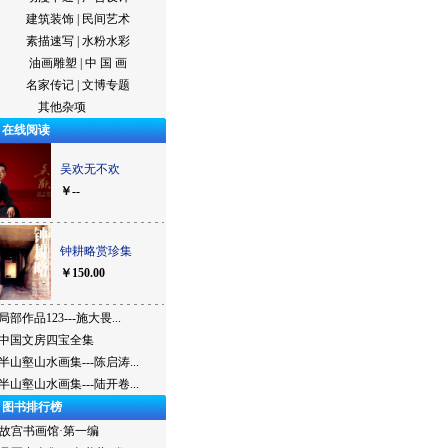
建筑装饰
|
民间艺术
素描速写
|
水粉水彩
油画雕塑
|
中 国 画
名家传记
|
文博专题
其他杂项
在线阅读
吴欢无不欢
￥--
钟耕略赏珍集
￥150.00
局部作品123---施大畏...
中国文房四宝全集
半山壑山水画集---陈启涛...
半山壑山水画集---陆开卷...
图书排行榜
故宫书画馆·第一编