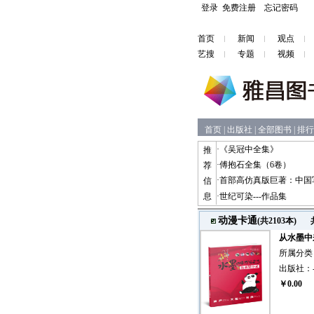
登录
免费注册
忘记密码
首页
新闻
观点
艺搜
专题
视频
首页
|
出版社
|
全部图书
|
排行
·
《吴冠中全集》
推
·
傅抱石全集（6卷）
荐
·
首部高仿真版巨著：中国
信
息
·
世纪可染---作品集
动漫卡通
(共2103本)
从水墨中
所属分类
出版社：
￥0.00