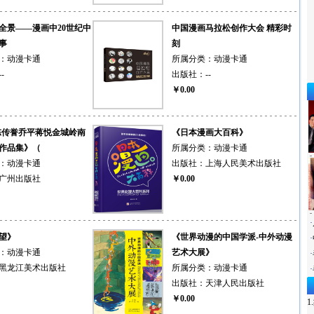
全景——漫画中20世纪中
中国漫画马拉松创作大会 精彩时
事
刻
：
动漫卡通
所属分类：
动漫卡通
--
出版社：
--
￥0.00
陈传誉乔平蒋悦金城岭南
《日本漫画大百科》
作品集》（
所属分类：
动漫卡通
：
动漫卡通
出版社：
上海人民美术出版社
广州出版社
￥0.00
·
望》
《世界动漫的中国学派-中外动漫
·
：
动漫卡通
艺术大展》
·
黑龙江美术出版社
所属分类：
动漫卡通
·
出版社：
天津人民出版社
￥0.00
1.