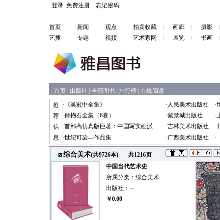
登录
免费注册
忘记密码
首页
新闻
观点
拍卖收藏
画廊
摄影
艺搜
专题
视频
艺术家网
展览
书画
首页
|
出版社
|
全部图书
|
排行榜
|
在线阅读
·
《吴冠中全集》
·
人民美术出版社
·
推
·
傅抱石全集（6卷）
·
紫禁城出版社
·
荐
·
首部高仿真版巨著：中国写实画派
·
吉林美术出版社
·
信
息
·
世纪可染---作品集
·
广西美术出版社
·
综合美术
(共9726本)
共1216页
中国当代艺术史
所属分类：
综合美术
出版社：
--
￥0.00