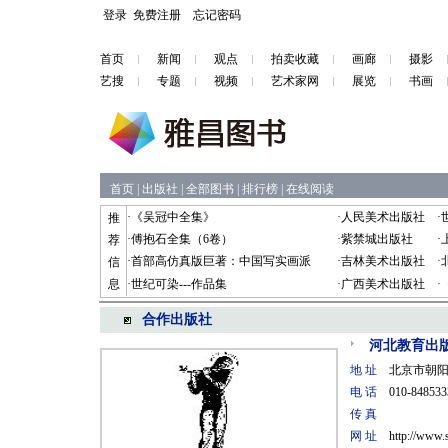
登录
免费注册
忘记密码
首页
新闻
观点
拍卖收藏
画廊
摄影
艺搜
专题
视频
艺术家网
展览
书画
首页
|
出版社
|
全部图书
|
排行榜
|
在线阅读
·
《吴冠中全集》
·
人民美术出版社
·
推
·
傅抱石全集（6卷）
·
紫禁城出版社
·
荐
·
首部高仿真版巨著：中国写实画派
·
吉林美术出版社
·
信
息
·
世纪可染---作品集
·
广西美术出版社
·
合作出版社
河北教育出
地 址
北京市朝阳区
电 话
010-848533
传 真
网 址
http://www.