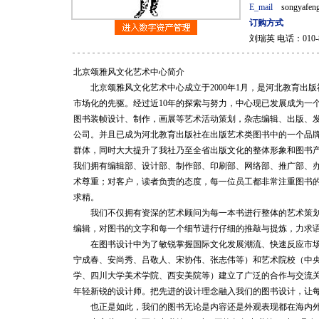
E_mail
songyafen
订购方式
刘瑞英 电话：010-84
北京颂雅风文化艺术中心简介
北京颂雅风文化艺术中心成立于2000年1月，是河北教育出版
市场化的先驱。经过近10年的探索与努力，中心现已发展成为一
图书装帧设计、制作，画展等艺术活动策划，杂志编辑、出版、
公司。并且已成为河北教育出版社在出版艺术类图书中的一个品
群体，同时大大提升了我社乃至全省出版文化的整体形象和图书
我们拥有编辑部、设计部、制作部、印刷部、网络部、推广部、
术尊重；对客户，读者负责的态度，每一位员工都非常注重图书
求精。
我们不仅拥有资深的艺术顾问为每一本书进行整体的艺术策划
编辑，对图书的文字和每一个细节进行仔细的推敲与提炼，力求
在图书设计中为了敏锐掌握国际文化发展潮流、快速反应市场
宁成春、安尚秀、吕敬人、宋协伟、张志伟等）和艺术院校（中
学、四川大学美术学院、西安美院等）建立了广泛的合作与交流
年轻新锐的设计师。把先进的设计理念融入我们的图书设计，让
也正是如此，我们的图书无论是内容还是外观表现都在海内外