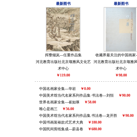
最新图书
最新图书
挥麈烟岚---任重作品集
收藏界最关注的中国画家--
河北教育出版社北京颂雅风文化艺
河北教育出版社北京颂雅
术中心
术中心
￥119.00
￥98.00
中国名画家全集---华岩
￥0.00
中国美术馆当代名家系列作品集·书法卷---刘恒
￥90.00
世界名画家全集---崔如琢
￥58.00
唯心是画三
￥56.00
中国美术馆当代名家系列作品集.书法卷---龙开胜
￥90.00
中国书画装裱款式艺术大典
￥180.00
中国民间剪纸集成---蔚县卷
￥680.00