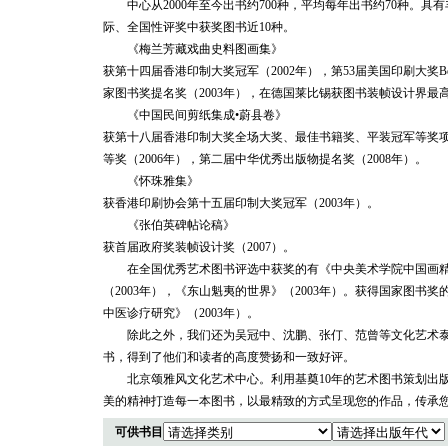
中心从2000年至今出书约700种，平均每年出书约70种。具有
际、全国性评奖中获奖图书近10种。
《梅兰芳藏戏曲史料图画集》
获第十四届香港印制大奖冠军（2002年），第53届美国印刷大奖Benn
家图书奖提名奖（2003年），在德国莱比锡获图书装帧设计界最高
《中国民间剪纸集成•蔚县卷》
获第十八届香港印制大奖全场大奖、最佳书籍奖、平装冠军等奖项
等奖（2006年），第二届中华优秀出版物提名奖（2008年）。
《怀珠雅集》
获香港印刷协会第十五届印制大奖冠军（2003年）。
《张伯英碑帖论稿》
获首届政府奖装帧设计奖（2007）。
在全国优秀艺术图书评选中获奖的有《中央美术学院中国画精品
（2003年），《东山魁夷的世界》（2003年）。获得国家图书奖的
中医诊疗研究》（2003年）。
除此之外，我们还为吴冠中、沈鹏、张仃、范曾等文化艺术泰
书，得到了他们和读者的高度赞扬和一致好评。
北京颂雅风文化艺术中心。利用基奠10年的艺术图书策划出版
美的精神打造每一本图书，以最精致的方式呈现您的作品，传承
可供书目