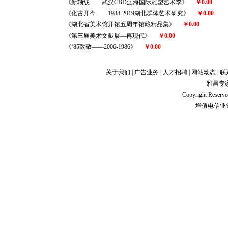
《新轴线——武汉CBD泛海国际雕塑艺术季》
￥0.00
《化古开今——1988-2019湖北群体艺术研究》
￥0.00
《湖北省美术馆开馆五周年馆藏精品集》
￥0.00
《第三届美术文献展—再现代》
￥0.00
《‘85致敬——2006-1986》
￥0.00
关于我们
|
广告业务
|
人才招聘
|
网站动态
|
联
雅昌专
Copyright Res
增值电信业