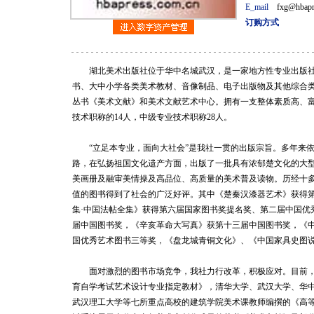
E_mail
fxg@hbapr
订购方式
湖北美术出版社位于华中名城武汉，是一家地方性专业出版社
书、大中小学各类美术教材、音像制品、电子出版物及其他综合
丛书《美术文献》和美术文献艺术中心。拥有一支整体素质高、富
技术职称的14人，中级专业技术职称28人。
“立足本专业，面向大社会”是我社一贯的出版宗旨。多年来依
路，在弘扬祖国文化遗产方面，出版了一批具有浓郁楚文化的大
美画册及融审美情操及高品位、高质量的美术普及读物。历经十
值的图书得到了社会的广泛好评。其中《楚秦汉漆器艺术》获得
集·中国法帖全集》获得第六届国家图书奖提名奖、第二届中国优
届中国图书奖，《辛亥革命大写真》获第十三届中国图书奖，《
国优秀艺术图书三等奖，《盘龙城青铜文化》、《中国家具史图
面对激烈的图书市场竞争，我社力行改革，积极应对。目前，
育自学考试艺术设计专业指定教材》，清华大学、武汉大学、华
武汉理工大学等七所重点高校的建筑学院美术课教师编撰的《高