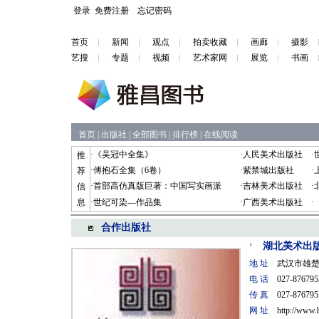
登录
免费注册
忘记密码
首页
新闻
观点
拍卖收藏
画廊
摄影
艺搜
专题
视频
艺术家网
展览
书画
首页
|
出版社
|
全部图书
|
排行榜
|
在线阅读
·
《吴冠中全集》
·
人民美术出版社
·
推
·
傅抱石全集（6卷）
·
紫禁城出版社
·
荐
·
首部高仿真版巨著：中国写实画派
·
吉林美术出版社
·
信
息
·
世纪可染---作品集
·
广西美术出版社
·
合作出版社
湖北美术出
地 址
武汉市雄楚大
电 话
027-876795
传 真
027-8767952
网 址
http://www.