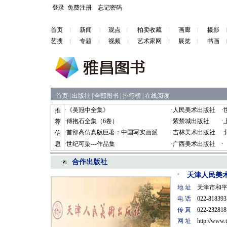
登录
免费注册
忘记密码
首页
新闻
观点
拍卖收藏
画廊
摄影
艺搜
专题
视频
艺术家网
展览
书画
首页
|
出版社
|
全部图书
|
排行榜
|
在线阅读
·
《吴冠中全集》
·
人民美术出版社
·
推
·
傅抱石全集（6卷）
·
紫禁城出版社
·
荐
·
首部高仿真版巨著：中国写实画派
·
吉林美术出版社
·
信
息
·
世纪可染---作品集
·
广西美术出版社
·
合作出版社
天津人民美
地 址
天津市和平区
电 话
022-818393
传 真
022-232818
网 址
http://www.t