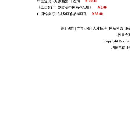
中国近现代名家画集·丁友海
￥398.00
《工致苏门—刘文倩中国画作品集》
￥0.00
山河锦绣·李书成绘画作品展画集
￥88.00
关于我们
|
广告业务
|
人才招聘
|
网站动态
|
联
雅昌专
Copyright Res
增值电信业