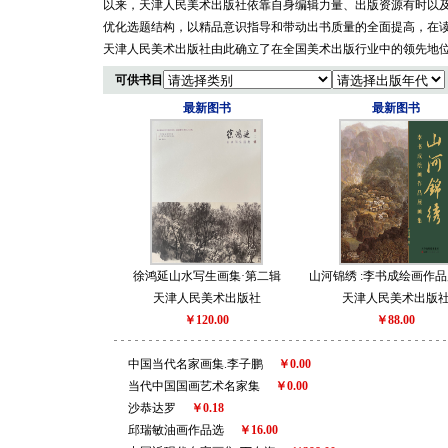
以来，天津人民美术出版社依靠自身编辑力量、出版资源有时以
优化选题结构，以精品意识指导和带动出书质量的全面提高，在
天津人民美术出版社由此确立了在全国美术出版行业中的领先地
可供书目
最新图书
最新图书
徐鸿延山水写生画集·第二辑
山河锦绣 :李书成绘画作
天津人民美术出版社
天津人民美术出版
￥120.00
￥88.00
中国当代名家画集.李子鹏
￥0.00
当代中国国画艺术名家集
￥0.00
沙恭达罗
￥0.18
邱瑞敏油画作品选
￥16.00